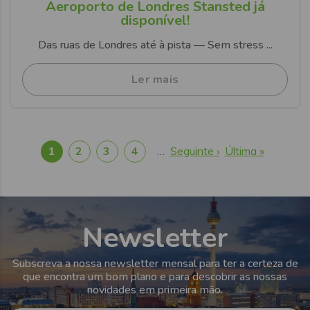
Aeroporto de Londres Stansted já
disponível!
Das ruas de Londres até à pista — Sem stress ...
Ler mais
1
2
3
4
…
Próxima
Seguinte ›
Última
Última »
Paginação
Página atual
Página
Página
Página
página
página
Newsletter
Subscreva a nossa newsletter mensal para ter a certeza de
que encontra um bom plano e para descobrir as nossas
novidades em primeira mão.