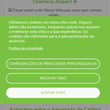
Charleroi Airport ✈️
🚍 Travel smart with Flibco! Why pay more last-minute
when ...
Utilizamos cookies no nosso sítio web. Alguns
deles são essenciais, enquanto outros nos ajudam
Ler mais
a melhorar este sítio e a tua experiência. Os
cookies são utilizados para a personalização de
anúncios.
Política de privacidade
CONFIGURAÇÕES DE PRIVACIDADE PERSONALIZADAS
RECUSAR TUDO
ACEITAR TUDO
27 Março 2025
Autocarro entre o Aeroporto de Catânia