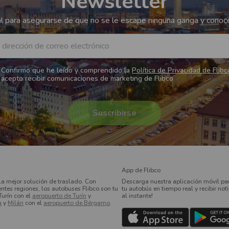
Newsletter
 para asegurarse de que no se le escape ninguna ganga y conoce
 dirección de correo electrónico
Confirmo que he leído y comprendido la
Política de Privacidad de Flibc
acepto recibir comunicaciones de marketing de Flibco
App de Flibco
la mejor solución de traslado. Con
Descarga nuestra aplicación móvil par
entes regiones, los autobuses Flibco son tu
tu autobús en tiempo real y recibir not
Turín con el
aeropuerto de Turín
y
al instante!
a
y
Milán
con el
aeropuerto de Bérgamo
.