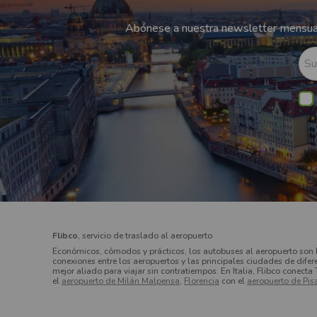
Abónese a nuestra newsletter mensual
Su
Flibco
, servicio de traslado al aeropuerto
Económicos, cómodos y prácticos, los autobuses al aeropuerto son 
conexiones entre los aeropuertos y las principales ciudades de difer
mejor aliado para viajar sin contratiempos. En Italia, Flibco conecta 
el
aeropuerto de Milán Malpensa
,
Florencia
con el
aeropuerto de Pis