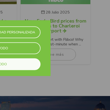
25
28 Julio 2025
d a
New Early Bird prices from
barato
Brussels to Charleroi
ciudad
Airport ✈️
IDAD PERSONALIZADA
n vuelo,
🚍 Travel smart with Flibco! Why
pay more last-minute when ...
TODO
Lee más
TODO