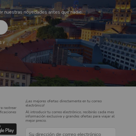
r nuestras novedades antes que nadie.
o
y
¡Las mejores ofertas directamente en tu correo
electrónico!
a rastrear
ificaciones
Al introducir tu correo electrónico, recibirás cada mes
información exclusiva y grandes ofertas para viajar al
mejor precio.