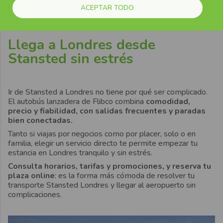
trayecto
de Stansted a Londres, además de
ACEPTAR TODO
suplementos por los viajes nocturnos.
Llega a Londres desde
Stansted sin estrés
Ir de Stansted a Londres no tiene por qué ser complicado.
El autobús lanzadera de Flibco combina
comodidad,
precio y fiabilidad, con salidas frecuentes y paradas
bien conectadas.
Tanto si viajas por negocios como por placer, solo o en
familia, elegir un servicio directo te permite empezar tu
estancia en Londres tranquilo y sin estrés.
Consulta horarios, tarifas y promociones, y reserva tu
plaza online
: es la forma más cómoda de resolver tu
transporte Stansted Londres y llegar al aeropuerto sin
complicaciones.