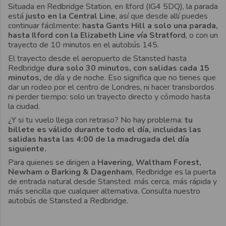
Situada en Redbridge Station, en Ilford (IG4 5DQ), la parada
está
justo en la Central Line
, así que desde allí puedes
continuar fácilmente:
hasta Gants Hill a solo una parada,
hasta Ilford con la Elizabeth Line vía Stratford
, o con un
trayecto de 10 minutos en el autobús 145.
El trayecto desde el aeropuerto de Stansted hasta
Redbridge
dura solo 30 minutos, con salidas cada 15
minutos,
de día y de noche. Eso significa que no tienes que
dar un rodeo por el centro de Londres, ni hacer transbordos
ni perder tiempo: solo un trayecto directo y cómodo hasta
la ciudad.
¿Y si tu vuelo llega con retraso? No hay problema:
tu
billete es válido durante todo el día, incluidas las
salidas hasta las 4:00 de la madrugada del día
siguiente.
Para quienes se dirigen a
Havering, Waltham Forest,
Newham o Barking & Dagenham
, Redbridge es la puerta
de entrada natural desde Stansted: más cerca, más rápida y
más sencilla que cualquier alternativa. Consulta nuestro
autobús de Stansted a Redbridge.