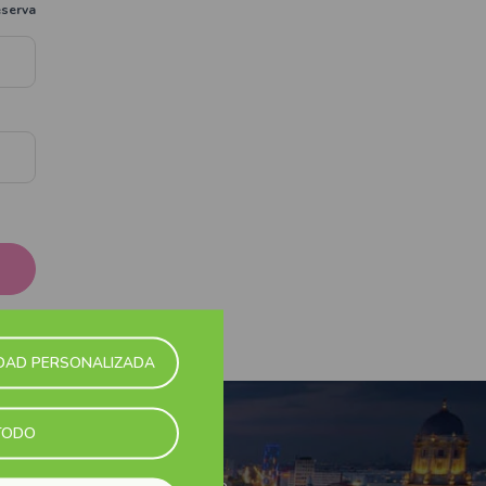
eserva
IDAD PERSONALIZADA
TODO