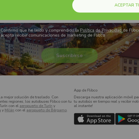
er para no perderte ninguna oferta y enterarte siempre de nuest
ACEPTAR 
 dirección de correo electrónico
Confirmo que he leído y comprendido la
Política de Privacidad
de Flibc
acepto recibir comunicaciones de marketing de Flibco
App de Flibco
la mejor solución de traslado. Con
Descarga nuestra aplicación móvil par
entes regiones, los autobuses Flibco son tu
tu autobús en tiempo real y recibir not
Turín con el
aeropuerto de Turín
y
al instante!
a
y
Milán
con el
aeropuerto de Bérgamo
.