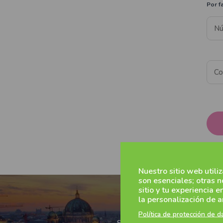
Por f
Nuestro sitio web utili
son esenciales; otras 
sitio y tu experiencia e
la personalización de a
Política de protección de d