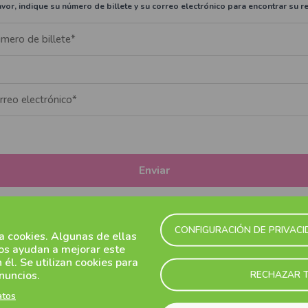
avor, indique su número de billete y su correo electrónico para encontrar su r
Enviar
¿Ha olvidado su número de billete?
CONFIGURACIÓN DE PRIVAC
za cookies. Algunas de ellas
nos ayudan a mejorar este
n él. Se utilizan cookies para
Newsletter
RECHAZAR 
nuncios.
atos