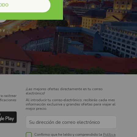
ras novedades antes que nadie.
TODO
o y
¡Las mejores ofertas directamente en tu correo
electrónico!
a rastrear
ificaciones
Al introducir tu correo electrónico, recibirás cada mes
información exclusiva y grandes ofertas para viajar al
mejor precio.
Confirmo que he leído y comprendido la
Política