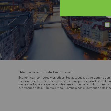
Suscríbete a nuestro newslett
Su
Flibco
, servicio de traslado al aeropuerto
Económicos, cómodos y prácticos, los autobuses al aeropuerto son 
conexiones entre los aeropuertos y las principales ciudades de difer
mejor aliado para viajar sin contratiempos. En Italia, Flibco conecta 
el
aeropuerto de Milán Malpensa
,
Florencia
con el
aeropuerto de Pis