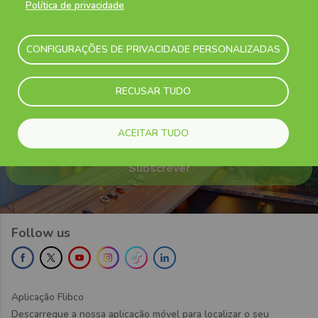
Política de privacidade
Subscreva a nossa newsletter para nunca perderes uma boa
promoção e saberes sempre as novidades em primeiro lugar.
CONFIGURAÇÕES DE PRIVACIDADE PERSONALIZADAS
Your email
RECUSAR TUDO
Confirmo que li e compreendi a
Política de
Privacidade da Flibco
e concordo em receber
comunicações de marketing da Flibco
ACEITAR TUDO
Follow us
Aplicação Flibco
Descarregue a nossa aplicação móvel para localizar o seu