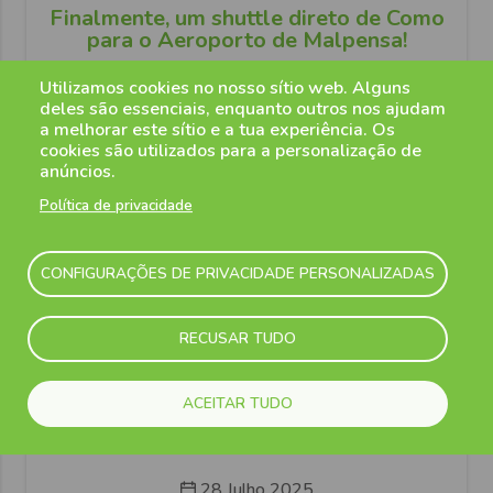
Finalmente, um shuttle direto de Como
para o Aeroporto de Malpensa!
Até agora, ir do Aeroporto de Malpensa para o Lago
Utilizamos cookies no nosso sítio web. Alguns
...
deles são essenciais, enquanto outros nos ajudam
a melhorar este sítio e a tua experiência. Os
Ler mais
cookies são utilizados para a personalização de
anúncios.
Política de privacidade
CONFIGURAÇÕES DE PRIVACIDADE PERSONALIZADAS
RECUSAR TUDO
ACEITAR TUDO
28 Julho 2025