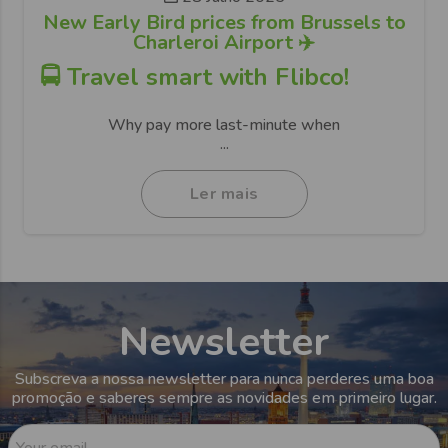
New Early Bird prices from Brussels to
Charleroi Airport ✈️
🚍 Travel smart with Flibco!
Why pay more last-minute when
...
Ler mais
Newsletter
Subscreva a nossa newsletter para nunca perderes uma boa
promoção e saberes sempre as novidades em primeiro lugar.
Your email