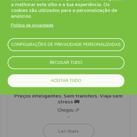
a melhorar este sítio e a tua experiência. Os
cookies são utilizados para a personalização de
anúncios.
Política de privacidade
CONFIGURAÇÕES DE PRIVACIDADE PERSONALIZADAS
RECUSAR TUDO
13 Abril 2026
Como para o Aeroporto de Bérgamo. Já
ACEITAR TUDO
disponível!
Preços inteligentes. Sem transfers. Viaja sem
stress 🚌
Chegou 🎉
...
Ler mais