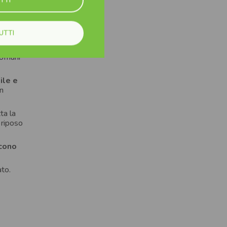
ogettate
UTTI
 Verona,
comuni
ile e
un
ta la
 riposo
scono
ato.