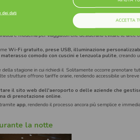
o: cosa sono e quanto costano
 dei dati
stanze private
installate in alcune aree dell’aeroporto
e pr
ACCETTA T
sarsi durante una lunga attesa.
 principali aeroporti come
Malpensa (Terminal 1), Orio al Serio,
pratica e moderna per viaggiatori che desiderano evitare le aree 
come
Wi-Fi gratuito, prese USB, illuminazione personalizzab
n
materasso comodo con cuscini e lenzuola pulite
, creando 
 della stagione in cui richiedi il Solitamente occorre prenotare tut
lte strutture offrono tariffe orarie, rendendo accessibile un breve
itare il sito web dell'aeroporto o delle aziende che gesti
ma di prenotazione online
.
 tramite
app
, rendendo il processo ancora più semplice e immedi
durante la notte