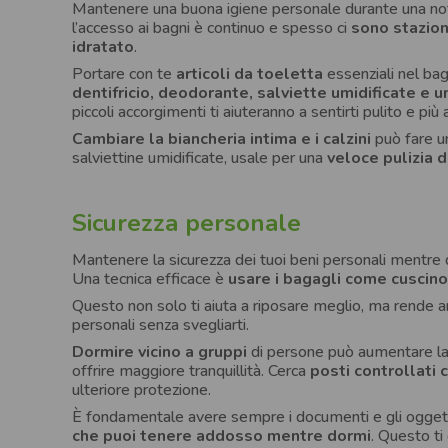
Mantenere una buona igiene personale durante una not
l’accesso ai bagni è continuo e spesso ci
sono stazioni
idratato
.
Portare con te
articoli da toeletta
essenziali nel ba
dentifricio, deodorante, salviette umidificate e u
piccoli accorgimenti ti aiuteranno a sentirti pulito e più 
Cambiare la biancheria intima e i calzini
può fare un
salviettine umidificate, usale per una
veloce pulizia 
Sicurezza personale
Mantenere la sicurezza dei tuoi beni personali mentre d
Una tecnica efficace è
usare i bagagli come cuscino
Questo non solo ti aiuta a riposare meglio, ma rende anc
personali senza svegliarti.
Dormire vicino a gruppi
di persone può aumentare la 
offrire maggiore tranquillità. Cerca
posti controllati 
ulteriore protezione.
È fondamentale avere sempre i documenti e gli oggetti
che puoi tenere addosso mentre dormi
. Questo ti