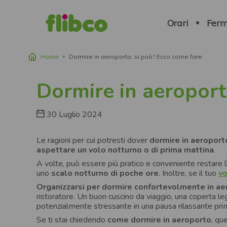
Navigation
principale
Orari
Ferm
Home
Dormire in aeroporto: si può? Ecco come fare
Briciole di pane
Dormire in aeroport
30 Luglio 2024
Le ragioni per cui potresti dover
dormire in aeroport
aspettare un volo notturno o di prima mattina
.
A volte, può essere più pratico e conveniente restare l
uno
scalo notturno di poche ore
. Inoltre, se il tuo
vo
Organizzarsi per dormire confortevolmente in ae
ristoratore. Un buon cuscino da viaggio, una coperta l
potenzialmente stressante in una pausa rilassante prim
Se ti stai chiedendo
come dormire in aeroporto
, qu