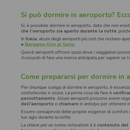
Si può dormire in aeroporto? Ecco 
Sì, è possibile dormire in aeroporto, dato che non esi
che l'aeroporto sia aperto durante la notte
, poic
In
Italia
, alcuni degli aeroporti più noti che restano a
e
Bergamo Orio al Serio
.
Questi aeroporti offrono spazi dove i viaggiatori poss
Assicurati di fare una ricerca anticipata per sapere se l
Come prepararsi per dormire in 
Per chiunque scelga di dormire in aeroporto, è essenzi
confortevole e sicura. La prima cosa da fare è
verific
pernottamento
. Alcuni aeroporti possono avere rego
dell'aeroporto
o
chiamare
in anticipo per ottenere i
Essere consapevoli delle proprie esigenze di comfort è 
tuo agio durante la notte.
La chiave per un sonno ristoratore è il
contenuto del