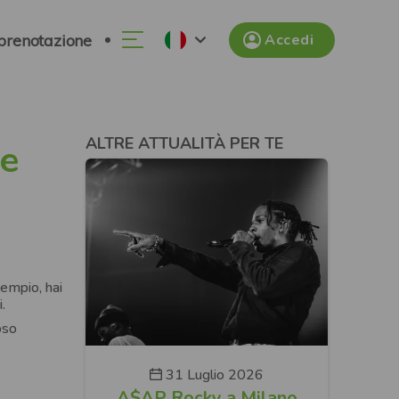
 prenotazione
Accedi
ALTRE ATTUALITÀ PER TE
re
sempio, hai
.
oso
31 Luglio 2026
A$AP Rocky a Milano