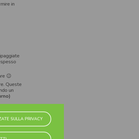
mire in
uipaggiate
, spesso
are 😉
ore. Queste
endo un
urno)
ridoi
troppo
ZATE SULLA PRIVACY
TTI