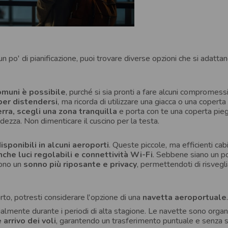
po' di pianificazione, puoi trovare diverse opzioni che si adattan
comuni è possibile
, purché si sia pronti a fare alcuni compromessi
per distendersi
, ma ricorda di utilizzare una giacca o una coperta
rra, scegli una zona tranquilla
e porta con te una coperta pie
dezza. Non dimenticare il cuscino per la testa.
isponibili in alcuni aeroporti
. Queste piccole, ma efficienti cab
nche luci regolabili e connettività Wi-Fi
. Sebbene siano un p
cono un
sonno più riposante e privacy
, permettendoti di risvegli
to, potresti considerare l'opzione di una
navetta aeroportuale
ialmente durante i periodi di alta stagione. Le navette sono organ
 arrivo dei voli
, garantendo un trasferimento puntuale e senza 