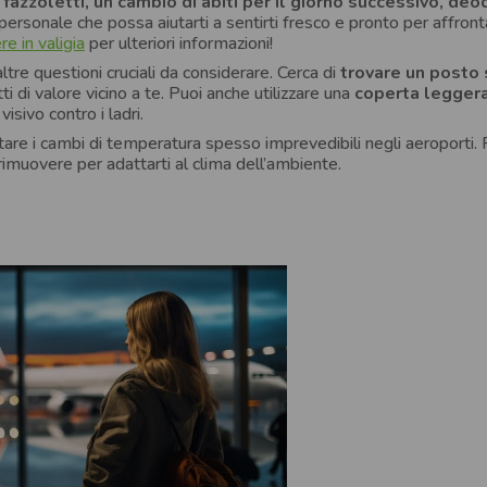
 fazzoletti, un cambio di abiti per il giorno successivo, de
 personale che possa aiutarti a sentirti fresco e pronto per affronta
e in valigia
per ulteriori informazioni!
tre questioni cruciali da considerare. Cerca di
trovare un posto 
ti di valore vicino a te. Puoi anche utilizzare una
coperta leggera
sivo contro i ladri.
re i cambi di temperatura spesso imprevedibili negli aeroporti. 
 rimuovere per adattarti al clima dell’ambiente.