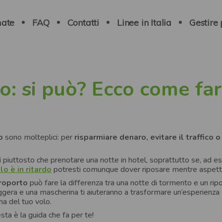
ate
FAQ
Contatti
Linee in Italia
Gestire
o: si può? Ecco come fa
o
sono molteplici: per
risparmiare denaro, evitare il traffico o
ì piuttosto che prenotare una notte in hotel, soprattutto se, ad e
lo è in ritardo
potresti comunque dover riposare mentre aspetti
roporto
può fare la differenza tra una notte di tormento e un rip
eggera e una mascherina ti aiuteranno a trasformare un’esperienza
a del tuo volo.
esta è la guida che fa per te!