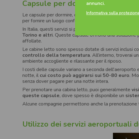
Capsule per dormire in aeroport
annunci.
Informativa sulla protezione
Le capsule per dormire, o cabine letto, sono
piccole 
per fornire un luogo confortevole e tranquillo per ripo
In Italia, questi servizi si possono trovare in alcuni dei
Torino e altri
. Queste capsule offrono una soluzione 
affollate.
Le cabine letto sono spesso dotate di servizi inclusi 
controllo della temperatura
. All’interno, troverai u
ambiente accogliente e rilassante per il riposo.
I costi delle capsule variano a seconda dell'aeroporto e
notte, il
cui costo può aggirarsi sui 50-80 euro
. Mo
senza dover pagare per una notte intera.
Per prenotare una cabina letto, puoi generalmente
vis
queste capsule
, dove spesso è disponibile un
siste
Alcune compagnie permettono anche la prenotazione
Utilizzo dei servizi aeroportuali 