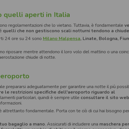
quelli aperti in Italia
stono regolamentazioni che lo vietano. Tuttavia, è fondamentale
ve
hé
quelli che non gestiscono scali notturni tendono a chiud
perti 24 ore su 24 sono
Milano
Malpensa
, Linate, Bologna, Fiu
ono riposare mentre attendono il loro volo del mattino o una coinc
’aerostazione chiude di notte.
aeroporto
ale prepararsi adeguatamente per garantire una notte il più possib
are le restrizioni specifiche dell'aeroporto riguardo al
lamenti particolari, quindi è sempre utile
consultare il sito we
nformazioni.
altrettanto fondamentale. Porta con te ciò di cui hai bisogno per 
 tuo bagaglio a mano
. Assicurati di includere una
maschera per