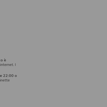
to è
nternet. I
le 22:00 o
hinette