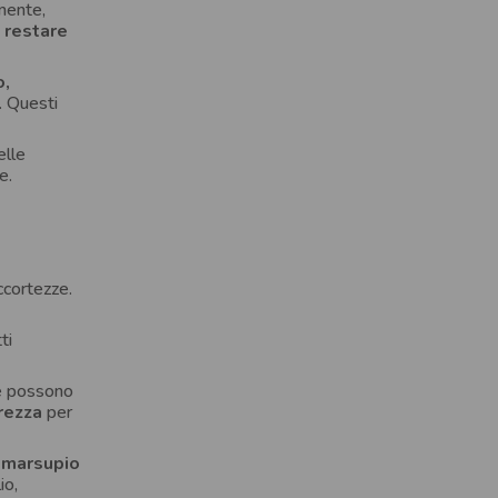
mente,
e restare
o,
. Questi
elle
e.
ccortezze.
ti
 e possono
urezza
per
n marsupio
io,