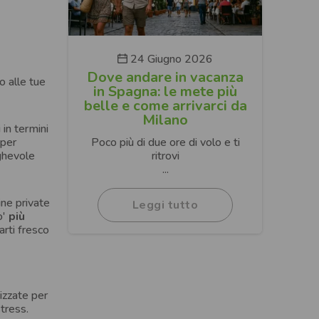
24 Giugno 2026
Dove andare in vacanza
o alle tue
in Spagna: le mete più
belle e come arrivarci da
Milano
 in termini
 per
Poco più di due ore di volo e ti
ghevole
ritrovi
...
ine private
Leggi tutto
o'
più
arti fresco
.
izzate per
stress.