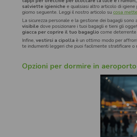
tappi per orecchie per bloccare la luce e i rumori,
salviette igieniche
e qualsiasi altro articolo di igiene
giorno seguente. Leggi il nostro articolo su
cosa metter
La sicurezza personale e la gestione dei bagagli sono al
visibile
dove posizionare i tuoi bagagli e tieni gli ogget
giacca per coprire il tuo bagaglio
come deterrente vi
Infine,
vestirsi a cipolla
è un ottimo modo per affronta
te indumenti leggeri che puoi facilmente stratificare o
Opzioni per dormire in aeroporto