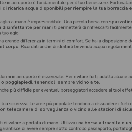
te in aeroporto è fondamentale per il tuo benessere. Fortunata
 di ricarica acqua disponibili per riempire la tua borraccia 
gaglio a mano è imprescindibile. Una piccola borsa con
spazzolin
n disinfettante per mani
ti permetterà di rinfrescarti facilmente
a tuo agio.
a grande differenza in termini di comfort. Se hai a disposizione d
del corpo
. Ricordati anche di idratarti bevendo acqua regolarment
ormi in aeroporto è essenziale. Per evitare furti, adotta alcune a
 o poggiapiedi, tenendoli sempre vicino a te
.
he più difficile per eventuali borseggiatori accedere ai tuoi effet
tua sicurezza. Le aree più popolate tendono a dissuadere i furti
con telecamere di sorveglianza o vicino alle stazioni di sic
 di valore a portata di mano. Utilizza una
borsa a tracolla o u
 garantisce di avere sempre sotto controllo passaporto, portafogl