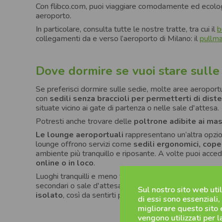
Con flibco.com, puoi viaggiare comodamente ed ecologi
aeroporto.
In particolare, consulta tutte le nostre tratte, tra cui il
b
collegamenti da e verso l’aeroporto di Milano: il
pullm
Dove dormire se vuoi stare sulle
Se preferisci dormire sulle sedie, molte aree aeroport
con
sedili senza braccioli per permetterti di dist
situate vicino ai gate di partenza o nelle sale d'attesa.
Potresti anche trovare delle
poltrone adibite ai mas
Le lounge aeroportuali
rappresentano un’altra opzio
lounge offrono servizi come
sedili ergonomici, coper
ambiente più tranquillo e riposante. A volte puoi ac
online o in loco
.
Luoghi tranquilli e meno frequentati dell'aeroporto sono
secondari o sale d'attesa poco trafficate possono offr
Sul nostro sito web uti
isolato
, così da sentirti più sicuro.
di essi sono essenziali,
migliorare questo sito e
vengono utilizzati per 