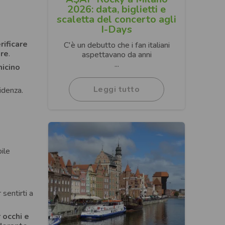
2026: data, biglietti e
scaletta del concerto agli
I-Days
rificare
C'è un debutto che i fan italiani
ere
.
aspettavano da anni
...
micino
Leggi tutto
idenza.
ile
b
sentirti a
 occhi e