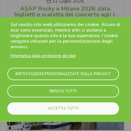
31 Luglio 2026
A$AP Rocky a Milano 2026: data,
biglietti e scaletta del concerto agli I-
Days
Sul nostro sito web utilizziamo dei cookie. Alcuni di
C'è un debutto che i fan italiani aspettavano da anni
essi sono essenziali, mentre altri ci aiutano a
...
migliorare questo sito e la tua esperienza. I cookie
vengono utilizzati per la personalizzazione degli
annunci.
Leggi tutto
Informativa sulla protezione dei dati
IMPOSTAZIONI PERSONALIZZATE SULLA PRIVACY
RIFIUTA TUTTI
ACCETTA TUTTI