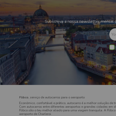
Subscreva a nossa newsletter mensal p
Yo
Flibco
, serviço de autocarros para o aeroporto
Económico, confortável e prático, autocarro é a melhor solução de t
Com autocarros entre diferentes aeroportos e grandes cidades em di
Flibco são o teu melhor aliado para uma viagem tranquila. A Flibco 
aeroporto de Charleroi.