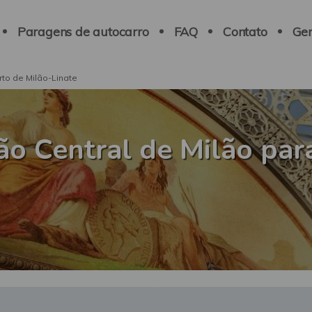
Paragens de autocarro
FAQ
Contato
Ger
rto de Milão-Linate
ão Central de Milão par