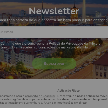
Newsletter
ara ter a certeza de que encontra um bom plano e para descobri
ur email
Confirmo que li e compreendi a
Política de Privacidade da Flibco
e
concordo em receber comunicações de marketing da Flibco
Aplicação Flibco
ransferência para o
aeroporto de Charleroi
.
Descarregue a nossa aplicação móvel
ferentes regiões da europa, os autocarros
localizar o seu transfer em tempo real 
faz a ligação entre
Luxemburgo
,
Arlon
e o
notificações em direto!