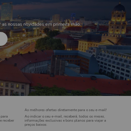
r as nossas novidades em primeira mão.
As melhores ofertas diretamente para o seu e-mail!
 para
Ao indicar o seu e-mail, receberá, todos os meses,
e receber
informações exclusivas e bons planos para viajar a
preços baixos.