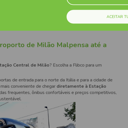
ca de 25 minutos.
 valor creditado em uma conta Flibco ou criar uma conta
te?
bus.
gar sua bagagem e passar pela alfândega.
ACEITAR T
a da saída do terminal de chegadas, em frente à área
ssageiro tem direito gratuito a 1 bagagem de mão + 1
roporto de Milão Malpensa até a
ssageiro durante o trajeto:
tação Central de Milão
? Escolha a Flibco para um
nibus:
ortas de entrada para o norte da Itália e para a cidade de
 mais conveniente de chegar
diretamente à Estação
idas frequentes, ônibus confortáveis e preços competitivos,
sustentável.
ento de uma pequena taxa extra.