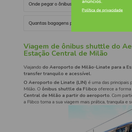
Depende do trânsito. Em média, a viagem dura cer
anúncios.
compra. Lá, você pode cancelar seu bilhete e ter o
Onde pegar o ônibus no Aeroporto de Milão-Lina
para usar o crédito em uma próxima reserva.
Reserve pelo menos meia hora para chegar ao ôni
Política de privacidade
Leve em consideração o tempo necessário para pe
O ponto de ônibus no Aeroporto de Linate fica for
Quantas bagagens posso levar no ônibus?
designada para ônibus.
Você pode levar quantas bagagens quiser. Cada pa
bagagem despachada:
Viagem de ônibus shuttle do Ae
Estação Central de Milão
Uma bagagem de mão
que permanece com o pa
Tamanho máximo: 35 cm x 20 cm x 20 cm
Viajando
do Aeroporto de Milão-Linate para a Es
transfer tranquilo e acessível
Peso máximo: 10 kg
.
Uma bagagem despachada
no bagageiro do ô
O Aeroporto de Linate (LIN)
é uma das principais p
Tamanho máximo: 55 cm x 85 cm x 40 cm
Milão. O
ônibus shuttle da Flibco
oferece a forma
Central de Milão a partir do aeroporto
Peso máximo: 25 kg
. Com part
a Flibco torna a sua viagem mais prática, tranquila e 
É possível levar mais bagagens mediante o pagam