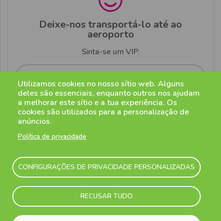
Deixe-nos transportá-lo até ao
aeroporto
Sinta-se um VIP.
Ler mais
Utilizamos cookies no nosso sítio web. Alguns
deles são essenciais, enquanto outros nos ajudam
a melhorar este sítio e a tua experiência. Os
cookies são utilizados para a personalização de
anúncios.
Política de privacidade
Ganhe mais tempo para si
O tempo é escasso, o que o torna precioso
CONFIGURAÇÕES DE PRIVACIDADE PERSONALIZADAS
Ler mais
RECUSAR TUDO