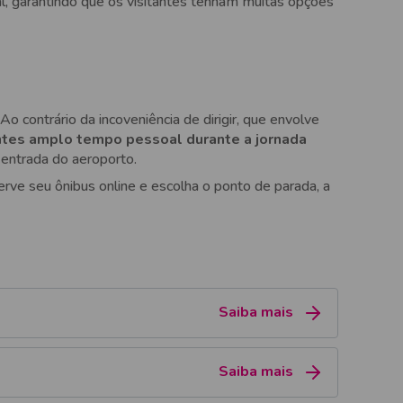
ral, garantindo que os visitantes tenham muitas opções
 Ao contrário da incoveniência de dirigir, que envolve
antes amplo tempo pessoal durante a jornada
 entrada do aeroporto.
erve seu ônibus online e escolha o ponto de parada, a
Saiba mais
Saiba mais