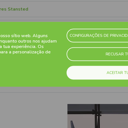
dres Stansted
tansted
nosso sítio web. Alguns
CONFIGURAÇÕES DE PRIVACI
enquanto outros nos ajudam
 a tua experiência. Os
s Stansted
para a personalização de
RECUSAR 
Stansted
ACEITAR T
ted