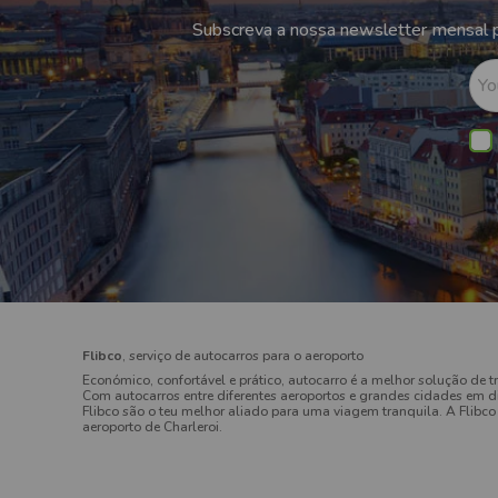
Subscreva a nossa newsletter mensal p
Yo
Flibco
, serviço de autocarros para o aeroporto
Económico, confortável e prático, autocarro é a melhor solução de t
Com autocarros entre diferentes aeroportos e grandes cidades em di
Flibco são o teu melhor aliado para uma viagem tranquila. A Flibco 
aeroporto de Charleroi.