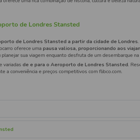
ed
oferece uma rica combinação de história, cultura e beleza natu
oporto de Londres Stansted
porto de Londres Stansted a partir da cidade de Londres
.
tocarro oferece uma
pausa valiosa, proporcionando aos viaj
 ou planejar sua viagem enquanto desfruta de um desembarque na
e variadas
de e para o Aeroporto de Londres Stansted
. Res
te a conveniência e preços competitivos com flibco.com.
ansted