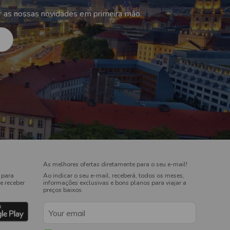
r as nossas novidades em primeira mão.
As melhores ofertas diretamente para o seu e-mail!
 para
Ao indicar o seu e-mail, receberá, todos os meses,
e receber
informações exclusivas e bons planos para viajar a
preços baixos.