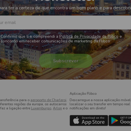
ara ter a certeza de que encontra um bom plano e para descobri
ur email
Confirmo que li e compreendi a
Política de Privacidade da Flibco
e
concordo em receber comunicações de marketing da Flibco
Aplicação Flibco
ransferência para o
aeroporto de Charleroi
.
Descarregue a nossa aplicação móvel
ferentes regiões da europa, os autocarros
localizar o seu transfer em tempo real 
faz a ligação entre
Luxemburgo
,
Arlon
e o
notificações em direto!