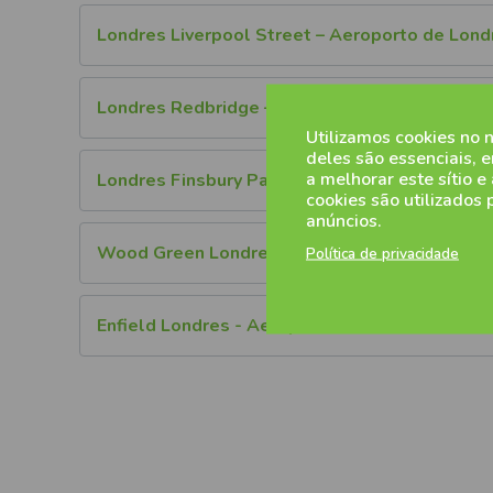
Londres Liverpool Street – Aeroporto de Lon
Londres Redbridge – Aeroporto de Londres S
Utilizamos cookies no 
deles são essenciais, 
a melhorar este sítio e
Londres Finsbury Park - Aeroporto de Londre
cookies são utilizados 
anúncios.
Wood Green Londres - Aeroporto de Londres 
Política de privacidade
Enfield Londres - Aeroporto de Londres Stans