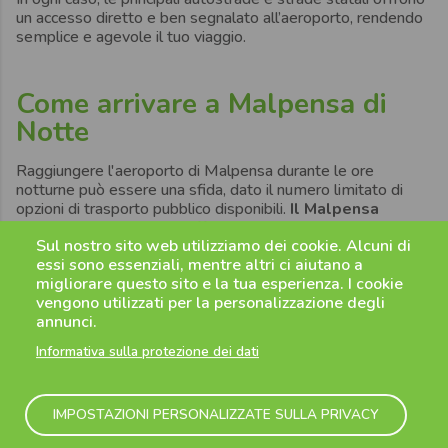
un accesso diretto e ben segnalato all’aeroporto, rendendo
semplice e agevole il tuo viaggio.
Come arrivare a Malpensa di
Notte
Raggiungere l'aeroporto di Malpensa durante le ore
notturne può essere una sfida, dato il numero limitato di
opzioni di trasporto pubblico disponibili.
Il Malpensa
Express, ad esempio, effettua il suo ultimo viaggio
Sul nostro sito web utilizziamo dei cookie. Alcuni di
alle 23:25
e riprende solo alle
05:25 del mattino
essi sono essenziali, mentre altri ci aiutano a
successivo. Anche i treni regionali non operano di notte,
migliorare questo sito e la tua esperienza. I cookie
lasciando i viaggiatori con poche alternative.
vengono utilizzati per la personalizzazione degli
In questo contesto, taxi e servizi di ride-sharing come Uber
annunci.
rappresentano opzioni praticabili, ma con costi
significativamente più elevati, anche perché di notte il
Informativa sulla protezione dei dati
prezzo al chilometro si alza notevolmente.
Se parti
da Torino o da Novara
, una scelta molto più
conveniente e affidabile è rappresentata dalle
navette
IMPOSTAZIONI PERSONALIZZATE SULLA PRIVACY
Flibco
. Il costo rimane sempre lo stesso, sia di giorno che