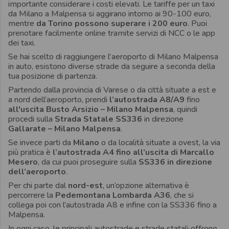
importante considerare i costi elevati. Le tariffe per un taxi
da Milano a Malpensa si aggirano intorno ai 90-100 euro,
mentre
da Torino possono superare i 200 euro
. Puoi
prenotare facilmente online tramite servizi di NCC o le app
dei taxi.
Se hai scelto di raggiungere l'aeroporto di Milano Malpensa
in auto, esistono diverse strade da seguire a seconda della
tua posizione di partenza.
Partendo dalla provincia di Varese o da città situate a est e
a nord dell’aeroporto, prendi
l’autostrada A8/A9
fino
all'uscita Busto Arsizio – Milano Malpensa
, quindi
procedi sulla
Strada Statale SS336
in direzione
Gallarate – Milano Malpensa
.
Se invece parti da
Milano
o da località situate a ovest, la via
più pratica è
l’autostrada A4 fino all’uscita di Marcallo
Mesero
, da cui puoi proseguire sulla
SS336 in direzione
dell’aeroporto
.
Per chi parte dal
nord-est
, un’opzione alternativa è
percorrere la
Pedemontana Lombarda A36
, che si
collega poi con l’autostrada A8 e infine con la SS336 fino a
Malpensa.
In ogni caso, le principali autostrade e strade statali offrono