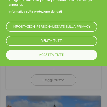
annunci.
Informativa sulla protezione dei dati
IMPOSTAZIONI PERSONALIZZATE SULLA PRIVACY
31 Luglio 2026
RIFIUTA TUTTI
A$AP Rocky a Milano 2026: data,
biglietti e scaletta del concerto agli I-
ACCETTA TUTTI
Days
C'è un debutto che i fan italiani aspettavano da anni
...
Leggi tutto