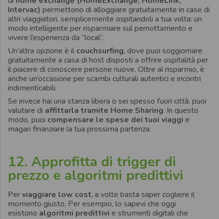
di
home exchange (HomeExchange, HomeLink,
Intervac)
permettono di alloggiare gratuitamente in case di
altri viaggiatori, semplicemente ospitandoli a tua volta: un
modo intelligente per risparmiare sul pernottamento e
vivere l’esperienza da “local”.
Un’altra opzione è il
couchsurfing
, dove puoi soggiornare
gratuitamente a casa di host disposti a offrire ospitalità per
il piacere di conoscere persone nuove. Oltre al risparmio, è
anche un’occasione per scambi culturali autentici e incontri
indimenticabili.
Se invece hai una stanza libera o sei spesso fuori città, puoi
valutare di
affittarla tramite Home Sharing
. In questo
modo, puoi
compensare le spese dei tuoi viaggi
e
magari finanziare la tua prossima partenza.
12. Approfitta di trigger di
prezzo e algoritmi predittivi
Per
viaggiare low cost
, a volte basta saper cogliere il
momento giusto. Per esempio, lo sapevi che oggi
esistono
algoritmi predittivi
e strumenti digitali che