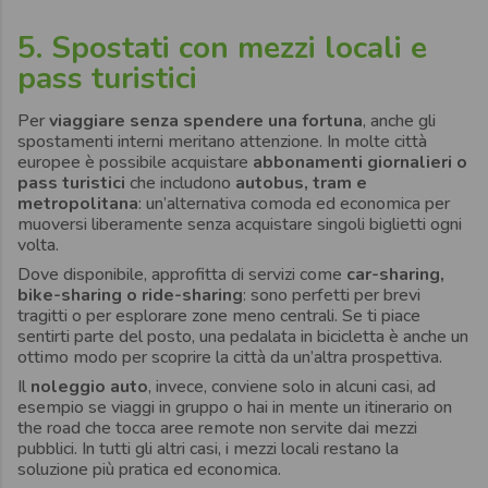
5. Spostati con mezzi locali e
pass turistici
Per
viaggiare senza spendere una fortuna
, anche gli
spostamenti interni meritano attenzione. In molte città
europee è possibile acquistare
abbonamenti giornalieri o
pass turistici
che includono
autobus, tram e
metropolitana
: un’alternativa comoda ed economica per
muoversi liberamente senza acquistare singoli biglietti ogni
volta.
Dove disponibile, approfitta di servizi come
car-sharing,
bike-sharing o ride-sharing
: sono perfetti per brevi
tragitti o per esplorare zone meno centrali. Se ti piace
sentirti parte del posto, una pedalata in bicicletta è anche un
ottimo modo per scoprire la città da un’altra prospettiva.
Il
noleggio auto
, invece, conviene solo in alcuni casi, ad
esempio se viaggi in gruppo o hai in mente un itinerario on
the road che tocca aree remote non servite dai mezzi
pubblici. In tutti gli altri casi, i mezzi locali restano la
soluzione più pratica ed economica.