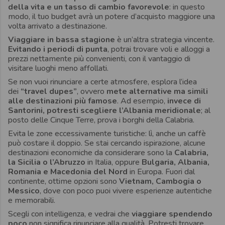
della vita e un tasso di cambio favorevole
: in questo
modo, il tuo budget avrà un potere d’acquisto maggiore una
volta arrivato a destinazione.
Viaggiare in
bassa stagione
è un’altra strategia vincente.
Evitando i periodi di punta
, potrai trovare voli e alloggi a
prezzi nettamente più convenienti, con il vantaggio di
visitare luoghi meno affollati.
Se non vuoi rinunciare a certe atmosfere, esplora l’idea
dei
“travel dupes”
, ovvero
mete alternative ma simili
alle destinazioni più famose
. Ad esempio,
invece di
Santorini, potresti scegliere l’Albania meridionale
; al
posto delle Cinque Terre, prova i borghi della Calabria.
Evita le zone eccessivamente turistiche: lì, anche un caffè
può costare il doppio. Se stai cercando ispirazione, alcune
destinazioni economiche da considerare sono la
Calabria,
la Sicilia o l’Abruzzo
in Italia, oppure
Bulgaria, Albania,
Romania e Macedonia del Nord
in Europa. Fuori dal
continente, ottime opzioni sono
Vietnam, Cambogia o
Messico
, dove con poco puoi vivere esperienze autentiche
e memorabili.
Scegli con intelligenza, e vedrai che
viaggiare spendendo
poco
non significa rinunciare alla qualità. Potresti trovare