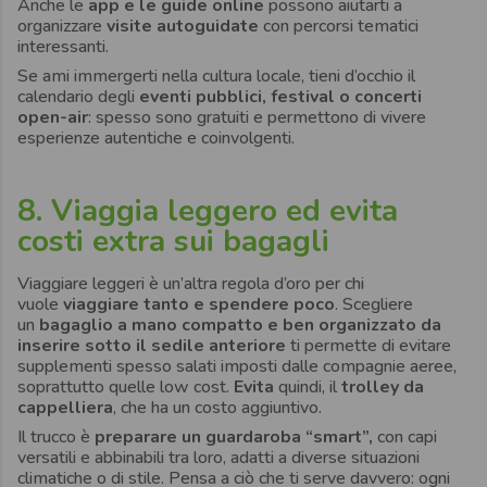
Anche le
app e le guide online
possono aiutarti a
organizzare
visite autoguidate
con percorsi tematici
interessanti.
Se ami immergerti nella cultura locale, tieni d’occhio il
calendario degli
eventi pubblici, festival o concerti
open-air
: spesso sono gratuiti e permettono di vivere
esperienze autentiche e coinvolgenti.
8. Viaggia leggero ed evita
costi extra sui bagagli
Viaggiare leggeri è un’altra regola d’oro per chi
vuole
viaggiare tanto e spendere poco
. Scegliere
un
bagaglio a mano compatto e ben organizzato da
inserire sotto il sedile anteriore
ti permette di evitare
supplementi spesso salati imposti dalle compagnie aeree,
soprattutto quelle low cost.
Evita
quindi, il
trolley da
cappelliera
, che ha un costo aggiuntivo.
Il trucco è
preparare un guardaroba “smart”,
con capi
versatili e abbinabili tra loro, adatti a diverse situazioni
climatiche o di stile. Pensa a ciò che ti serve davvero: ogni