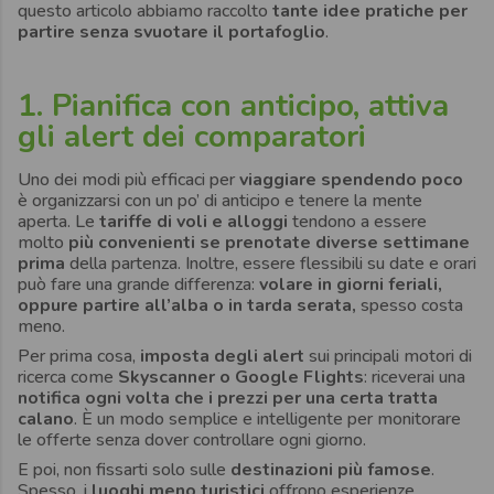
questo articolo abbiamo raccolto
tante idee pratiche per
partire senza svuotare il portafoglio
.
1. Pianifica con anticipo, attiva
gli alert dei comparatori
Uno dei modi più efficaci per
viaggiare spendendo poco
è organizzarsi con un po’ di anticipo e tenere la mente
aperta. Le
tariffe di voli e alloggi
tendono a essere
molto
più convenienti se prenotate diverse settimane
prima
della partenza. Inoltre, essere flessibili su date e orari
può fare una grande differenza:
volare in giorni feriali,
oppure partire all’alba o in tarda serata,
spesso costa
meno.
Per prima cosa,
imposta degli alert
sui principali motori di
ricerca come
Skyscanner o Google Flights
: riceverai una
notifica ogni volta che i prezzi per una certa tratta
calano
. È un modo semplice e intelligente per monitorare
le offerte senza dover controllare ogni giorno.
E poi, non fissarti solo sulle
destinazioni più famose
.
Spesso, i
luoghi meno turistici
offrono esperienze