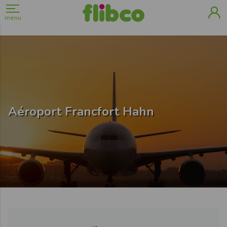
menu
Aéroport Francfort Hahn