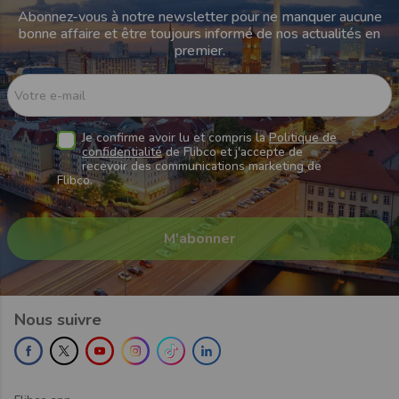
Abonnez-vous à notre newsletter pour ne manquer aucune
Navette depuis Wien Mitte Train Station à
bonne affaire et être toujours informé de nos actualités en
destination de Flughafen Wien Train Station
premier.
Navette depuis Bratislava Mlynske Nivy Bus
Station à destination de Vienna Airport Terminal
Votre e-mail
1
Je confirme avoir lu et compris la
Politique de
Navette depuis Bratislava Most SNP à
confidentialité
de Flibco et j'accepte de
destination de Vienna Airport Terminal 1
recevoir des communications marketing de
Flibco.
Nous suivre