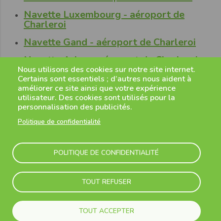
Navette Luxembourg - aéroport de
Charleroi
Navette Gand - aéroport de Charleroi
Navette Arlon - aéroport de Charleroi
Nous utilisons des cookies sur notre site internet.
Navette Mons - aéroport de Charleroi
Certains sont essentiels ; d’autres nous aident à
améliorer ce site ainsi que votre expérience
Navette Anvers - aéroport de Charleroi
utilisateur. Des cookies sont utilisés pour la
personnalisation des publicités.
Politique de confidentialité
Vers / depuis l'aéroport de
Rome Ciampino
POLITIQUE DE CONFIDENTIALITÉ
TOUT REFUSER
Navette vers l'aéroport de Rome
Ciampino
TOUT ACCEPTER