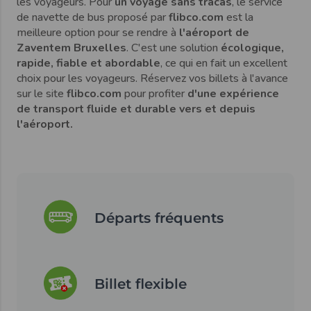
les voyageurs. Pour
un voyage sans tracas
, le service
Dimension maximale : 55 cm x 85 cm x 40 cm
de navette de bus proposé par
flibco.com
est la
Poids maximal : 25 kg
meilleure option pour se rendre à
l'aéroport de
Cependant, moyennant un petit supplément, vous
Zaventem Bruxelles
. C'est une solution
écologique,
pouvez demander à emporter plus de bagages.
rapide, fiable et abordable
, ce qui en fait un excellent
choix pour les voyageurs. Réservez vos billets à l'avance
sur le site
flibco.com
pour profiter
d'une expérience
de transport fluide et durable vers et depuis
l'aéroport.
Départs fréquents
Billet flexible