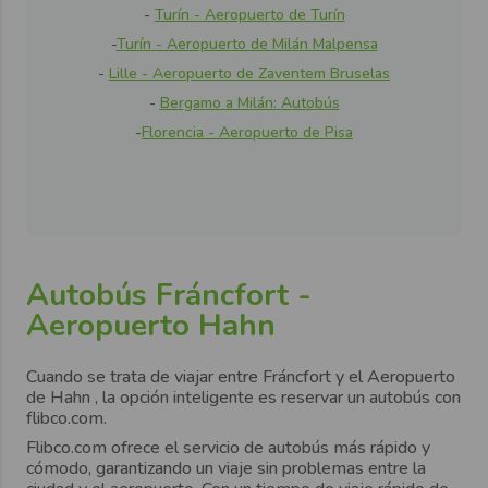
-
Tur
í
n
- Aeropuer
to
de
Tur
í
n
-
Tur
í
n
- Aeropuer
to
de
Mil
á
n Malpensa
-
Lille -
Ae
r
op
ue
rto
de
Zaventem
B
r
uselas
-
Bergamo
a Milán:
A
ut
o
bús
-
Florenc
ia - A
e
ropuer
to
de
Pisa
Autobús Fráncfort -
Aeropuerto Hahn
Cuando se trata de viajar entre
Fráncfort
y el
Aeropuerto
de
Hahn , la opción inteligente es reservar un autobús con
flibco.com.
Flibco.com ofrece el
servicio de autobús más rápido y
cómodo
, garantizando un viaje sin problemas entre la