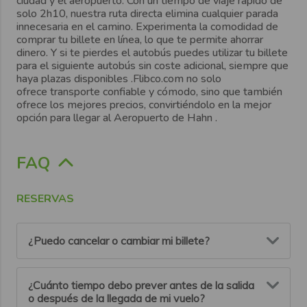
ciudad y el aeropuerto. Con un tiempo de viaje rápido de
solo
2h10
, nuestra ruta directa elimina cualquier parada
innecesaria en el camino. Experimenta la comodidad de
comprar tu
billete en línea
, lo que te
permite ahorrar
dinero
. Y si te pierdes el autobús puedes utilizar tu billete
para el siguiente autobús sin coste adicional, siempre que
haya plazas disponibles .Flibco.com no solo
ofrece
transporte confiable y cómodo
, sino que también
ofrece los
mejores precios
, convirtiéndolo en la
mejor
opción para llegar al Aeropuerto de
Hahn .
FAQ
RESERVAS
¿Puedo cancelar o cambiar mi billete?
Puedes cancelar o modificar tu reserva hasta 6 horas
¿Cuánto tiempo debo prever antes de la salida
antes de la salida programada.
o después de la llegada de mi vuelo?