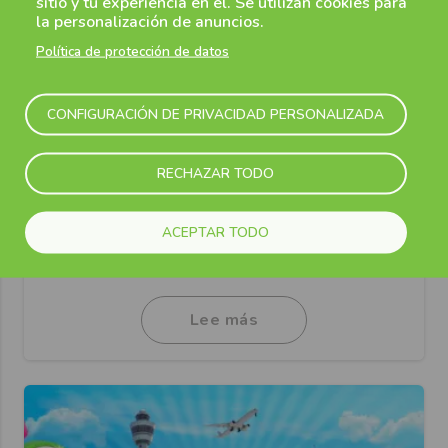
sitio y tu experiencia en él. Se utilizan cookies para
la personalización de anuncios.
Política de protección de datos
20 Abril 2026
CONFIGURACIÓN DE PRIVACIDAD PERSONALIZADA
Directo al aeropuerto de Londres
Stansted desde el norte de Londres 🚌
Hola
RECHAZAR TODO
¡Hoy es el gran día!
ACEPTAR TODO
Nuestro nuevo servicio
...
Lee más