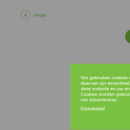
Vorige
We gebruiken cookies 
daarvan zijn essentieel
deze website en uw erv
Cookies worden gebruik
van advertenties.
Privacybeleid