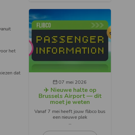
vanuit
voor het
 kiezen dat
07 mei 2026
✈️ Nieuwe halte op
Brussels Airport — dit
moet je weten
Vanaf 7 mei heeft jouw flibco bus
een nieuwe plek
...