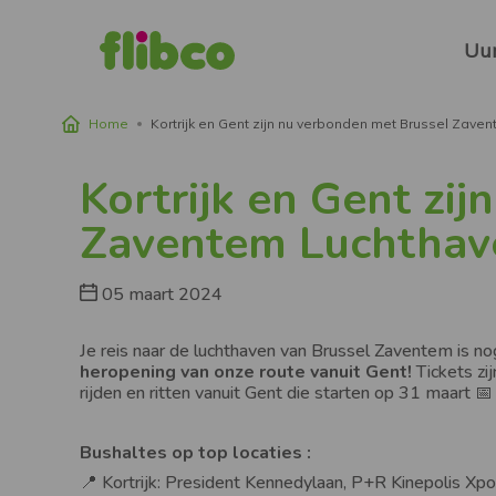
Naviga
princip
Uur
Home
Kortrijk en Gent zijn nu verbonden met Brussel Zaven
Kruimelpad
Kortrijk en Gent zi
Zaventem Luchthaven
05 maart 2024
Je reis naar de luchthaven van Brussel Zaventem is 
heropening van onze route vanuit Gent!
Tickets zi
rijden en ritten vanuit Gent die starten op 31 maart 
Bushaltes op top locaties :
📍 Kortrijk: President Kennedylaan, P+R Kinepolis X