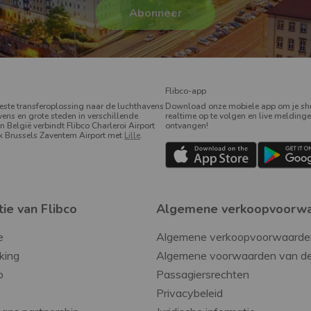
Flibco-app
beste transferoplossing naar de luchthavens
Download onze mobiele app om je shu
ens en grote steden in verschillende
realtime op te volgen en live meldinge
In België verbindt Flibco Charleroi Airport
ontvangen!
k Brussels Zaventem Airport met
Lille
.
ie van Flibco
Algemene verkoopvoorw
e
Algemene verkoopvoorwaarde
king
p
Passagiersrechten
Privacybeleid