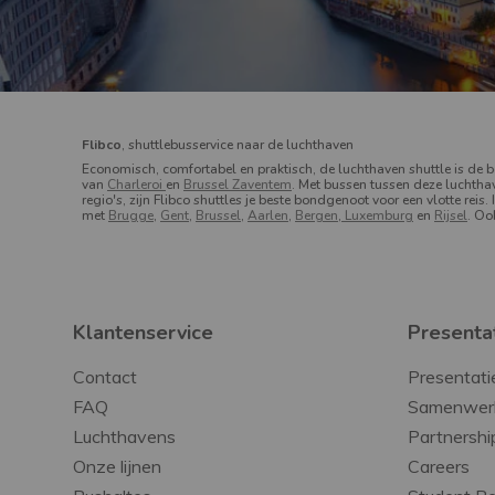
Flibco
, shuttlebusservice naar de luchthaven
Economisch, comfortabel en praktisch, de luchthaven shuttle is de 
van
Charleroi
en
Brussel Zaventem
.
Met bussen tussen deze luchthav
regio's, zijn Flibco shuttles je beste bondgenoot voor een vlotte reis. 
met
Brugge
,
Gent
,
Brussel
,
Aarlen
,
Bergen
,
Luxemburg
en
Rijsel
. Oo
Klantenservice
Presentat
Contact
Presentati
FAQ
Samenwer
Luchthavens
Partnershi
Onze lijnen
Careers