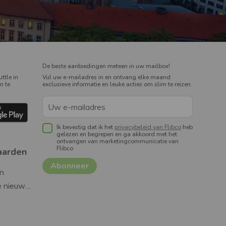
De beste aanbiedingen meteen in uw mailbox!
ttle in
Vul uw e-mailadres in en ontvang elke maand
n te
exclusieve informatie en leuke acties om slim te reizen.
Ik bevestig dat ik het
privacybeleid van Flibco
heb
gelezen en begrepen en ga akkoord met het
ontvangen van marketingcommunicatie van
Flibco
aarden
n
Algemene voorwaarden van de nieuwsbrief