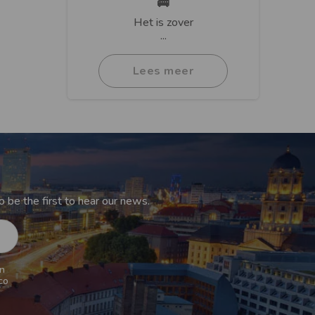
🚌
Het is zover
...
Lees meer
 be the first to hear our news.
n
co