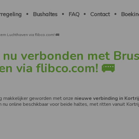
tion
ale
regeling
Bushaltes
FAQ
Contact
Boekin
tem Luchthaven via flibco.com! 🚌
jn nu verbonden met Brus
 via flibco.com! 🚌
nog makkelijker geworden met onze
nieuwe verbinding in Kortri
jn nu online beschikbaar voor beide haltes, met ritten vanuit Kortrij

po