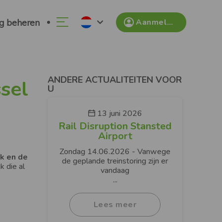
g beheren
Aanmelden
ANDERE ACTUALITEITEN VOOR
sel
U
13 juni 2026
Rail Disruption Stansted
Airport
Zondag 14.06.2026 - Vanwege
jk en de
de geplande treinstoring zijn er
k die al
vandaag
...
Lees meer