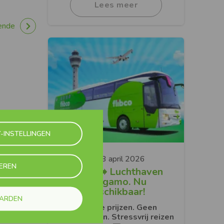
Lees meer
ende
-INSTELLINGEN
13 april 2026
EREN
Como ➡️ Luchthaven
Bergamo. Nu
beschikbaar!
AARDEN
Slimme prijzen. Geen
overstappen. Stressvrij reizen