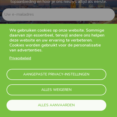
topaanbieding en hoor je ons nieuws altijd als eerste.
Uw e-mailadres
Ik bevestig dat ik het
privacybeleid
van Flibco
We gebruiken cookies op onze website. Sommige
heb gelezen en begrepen en ga akkoord met
daarvan zijn essentieel, terwijl andere ons helpen
het ontvangen van marketingcommunicatie
van Flibco
deze website en uw ervaring te verbeteren.
Cookies worden gebruikt voor de personalisatie
van advertenties.
Privacybeleid
AANGEPASTE PRIVACY-INSTELLINGEN
Volg ons
ALLES WEIGEREN
Flibco-app
ALLES AANVAARDEN
Download onze mobiele app om je shuttle in realtime op te
volgen en live meldingen te ontvangen!