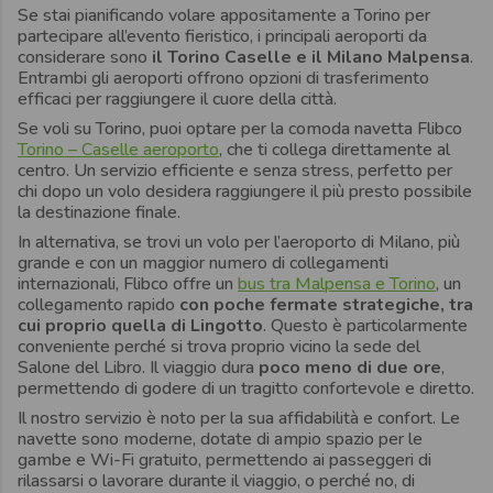
Se stai pianificando volare appositamente a Torino per
partecipare all’evento fieristico, i principali aeroporti da
considerare sono
il Torino Caselle e il Milano Malpensa
.
Entrambi gli aeroporti offrono opzioni di trasferimento
efficaci per raggiungere il cuore della città.
Se voli su Torino, puoi optare per la comoda navetta Flibco
Torino – Caselle aeroporto
, che ti collega direttamente al
centro. Un servizio efficiente e senza stress, perfetto per
chi dopo un volo desidera raggiungere il più presto possibile
la destinazione finale.
In alternativa, se trovi un volo per l’aeroporto di Milano, più
grande e con un maggior numero di collegamenti
internazionali, Flibco offre un
bus tra Malpensa e Torino
, un
collegamento rapido
con poche fermate strategiche, tra
cui proprio quella di Lingotto
. Questo è particolarmente
conveniente perché si trova proprio vicino la sede del
Salone del Libro. Il viaggio dura
poco meno di due ore
,
permettendo di godere di un tragitto confortevole e diretto.
Il nostro servizio è noto per la sua affidabilità e confort. Le
navette sono moderne, dotate di ampio spazio per le
gambe e Wi-Fi gratuito, permettendo ai passeggeri di
rilassarsi o lavorare durante il viaggio, o perché no, di