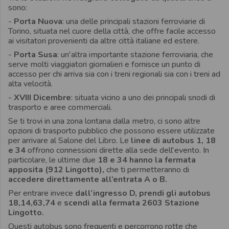
sono:
-
Porta Nuova
: una delle principali stazioni ferroviarie di
Torino, situata nel cuore della città, che offre facile accesso
ai visitatori provenienti da altre città italiane ed estere.
-
Porta Susa
: un'altra importante stazione ferroviaria, che
serve molti viaggiatori giornalieri e fornisce un punto di
accesso per chi arriva sia con i treni regionali sia con i treni ad
alta velocità.
-
XVIII Dicembre
: situata vicino a uno dei principali snodi di
trasporto e aree commerciali.
Se ti trovi in una zona lontana dalla metro, ci sono altre
opzioni di trasporto pubblico che possono essere utilizzate
per arrivare al Salone del Libro. Le
linee di autobus 1, 18
e 34
offrono connessioni dirette alla sede dell'evento. In
particolare, le ultime due
18 e 34 hanno la
fermata
apposita (912 Lingotto),
che ti permetteranno di
accedere direttamente all’entrata A o B.
Per entrare invece
dall’ingresso D, prendi gli autobus
18,14,63,74
e
scendi alla fermata 2603 Stazione
Lingotto.
Questi autobus sono frequenti e percorrono rotte che