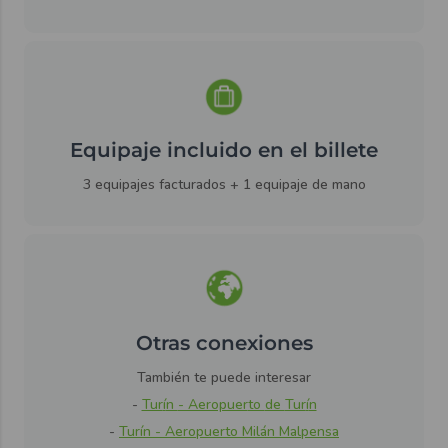
Equipaje incluido en el billete
3 equipajes facturados + 1 equipaje de mano
Otras conexiones
También te puede interesar
-
Tur
í
n
- Aeropuer
to
de
Tur
í
n
-
Tur
í
n
- Aeropuer
to Mil
á
n Malpensa