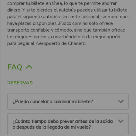
comprar tu
billete en línea
, lo que te
permite ahorrar
dinero
. Y si te pierdes el autobús
puedes utilizar tu billete
para el siguiente autobús sin coste adicional, siempre que
haya plazas disponibles .Flibco.com no solo ofrece
transporte confiable y cómodo
, sino que también ofrece
los
mejores precios
, convirtiéndolo en la
mejor opción
para llegar al Aeropuerto de
Charleroi.
FAQ
RESERVAS
¿Puedo cancelar o cambiar mi billete?
Puedes cancelar o modificar tu reserva hasta 6 horas
¿Cuánto tiempo debo prever antes de la salida
antes de la salida programada.
o después de la llegada de mi vuelo?