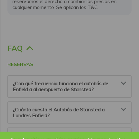
reservamos el derecho a cambiar los precios en
cualquier momento. Se aplican los T&C
FAQ
RESERVAS
¿Con qué frecuencia funciona el autobús de
Enfield a al aeropuerto de Stansted?
Los autobuses Flibco operan cada hora entre el
¿Cuánto cuesta el Autobús de Stansted a
aeropuerto de Londres Stansted y el norte de
Londres Enfield?
Londres. Esto le ofrece la flexibilidad de seleccionar
una hora de salida que se adapte mejor a sus planes
de viaje.
Los precios de un viaje en autobús Flibco entre
¿Qué sucede si mi vuelo se retrasa?
Londres y el aeropuerto de Stansted comienzan en