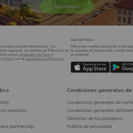
App de Flibco
la mejor solución de traslado. Con
Descarga nuestra aplicación móvil par
entes regiones, los autobuses Flibco son tu
tu autobús en tiempo real y recibir not
Turín con el
aeropuerto de Turín
y
al instante!
a
y
Milán
con el
aeropuerto de Bérgamo
.
ibco
Condiciones generales de
tros
Condiciones generales de vent
con nosotros
Condiciones generales del bole
Derechos de los pasajeros
ans partnership
Política de privacidad