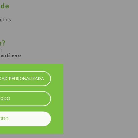
 de
h. Los
h?
s
en línea o
IDAD PERSONALIZADA
 estación
alida
TODO
 a 45
TODO