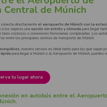
re el Aeropuerto de
n Central de Múnich
e conecta directamente
el aeropuerto de Múnich con la estac
 a los viajeros una
opción sin estrés y cómoda
para llegar tant
e taxis costosos o conexiones ferroviarias complicadas. Los aut
rse entre los principales centros de transporte de Múnich.
 asequibles
, nuestro servicio es ideal tanto para los que viajan p
rápida
para llegar a Múnich o al Aeropuerto de Múnich, puedes r
erva tu lugar ahora
onexión en autobús entre el Aeropuert
Múnich.