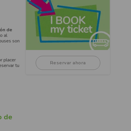
ión de
o al
obuses son
or placer
Reservar ahora
eservar tu
o de