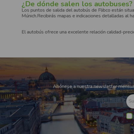
¿De dónde salen los autobuses?
Los puntos de salida del autobús de Flibco están situ
Múnich.Recibirás mapas e indicaciones detalladas al ha
El autobús ofrece una excelente relación calidad-preci
Abónese a nuestra newsletter mensual
Su