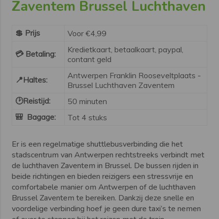
Zaventem Brussel Luchthaven
💲 Prijs
Voor €4,99
Kredietkaart, betaalkaart, paypal,
💳
Betaling:
contant geld
Antwerpen Franklin Rooseveltplaats -
📍
Haltes:
Brussel Luchthaven Zaventem
🕑
Reistijd:
50 minuten
🎒
Bagage:
Tot 4 stuks
Er is een regelmatige shuttlebusverbinding die het
stadscentrum van Antwerpen rechtstreeks verbindt met
de luchthaven Zaventem in Brussel. De bussen rijden in
beide richtingen en bieden reizigers een stressvrije en
comfortabele manier om Antwerpen of de luchthaven
Brussel Zaventem te bereiken. Dankzij deze snelle en
voordelige verbinding hoef je geen dure taxi’s te nemen