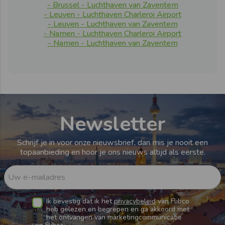
- Brussel - Luchthaven van Zaventem
- Leuven - Luchthaven Charleroi Airport
- Leuven - Luchthaven van Zaventem
- Namen - Luchthaven Charleroi Airport
- Namen - Luchthaven van Zaventem
Newsletter
Schrijf je in voor onze nieuwsbrief, dan mis je nooit een
topaanbieding en hoor je ons nieuws altijd als eerste.
Uw e-mailadres
Ik bevestig dat ik het
privacybeleid
van Flibco
heb gelezen en begrepen en ga akkoord met
het ontvangen van marketingcommunicatie