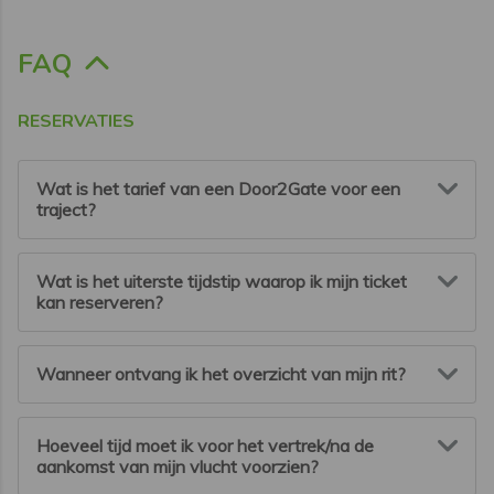
FAQ
RESERVATIES
Wat is het tarief van een Door2Gate voor een
traject?
De prijs is afhankelijk van het gevraagde transport. Op
Wat is het uiterste tijdstip waarop ik mijn ticket
onze website kunt u berekenen hoeveel het transport
kan reserveren?
zal kosten.
Ongeacht de gewenste rit is er een bepaalde tijd nodig
Wanneer ontvang ik het overzicht van mijn rit?
om een reservatie te verwerken.
Surf naar flibco.com om uw rit te simuleren.
Nadat de betaling is uitgevoerd, wordt er een
Hoeveel tijd moet ik voor het vertrek/na de
eerste bevestigingsmail verstuurd. Hierin vindt u het
aankomst van mijn vlucht voorzien?
reservatienummer, het afhaalpunt en het