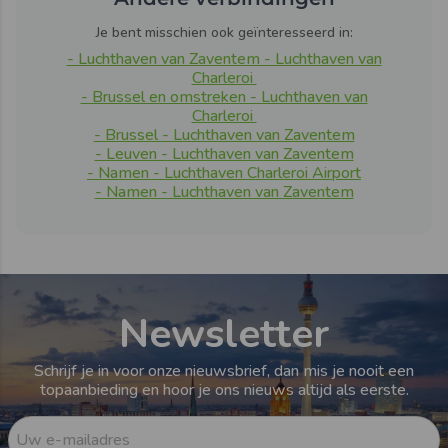
Je bent misschien ook geïnteresseerd in:
- Luchthaven van Zaventem - Luchthaven van
Charleroi
- Brussel en omstreken - Luchthaven van
Charleroi
- Brussel - Luchthaven van Zaventem
- Leuven - Luchthaven van Zaventem
- Namen - Luchthaven Charleroi Airport
- Namen - Luchthaven van Zaventem
Newsletter
Schrijf je in voor onze nieuwsbrief, dan mis je nooit een
topaanbieding en hoor je ons nieuws altijd als eerste.
Uw e-mailadres