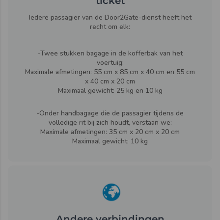
ticket
plaats is in de kofferbak van het voertuig.
Iedere passagier van de Door2Gate-dienst heeft het
recht om elk:
-Twee stukken bagage in de kofferbak van het
voertuig:
Maximale afmetingen: 55 cm x 85 cm x 40 cm en 55 cm
x 40 cm x 20 cm
Maximaal gewicht: 25 kg en 10 kg
-Onder handbagage die de passagier tijdens de
volledige rit bij zich houdt, verstaan we:
Maximale afmetingen: 35 cm x 20 cm x 20 cm
Maximaal gewicht: 10 kg
Andere verbindingen