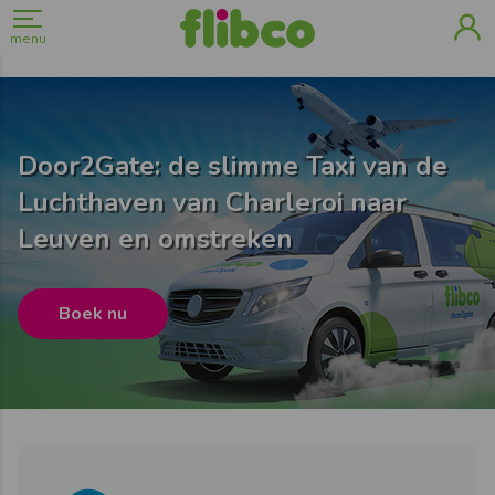
menu
Door2Gate: de slimme Taxi van de
Luchthaven van Charleroi naar
Leuven en omstreken
Boek nu