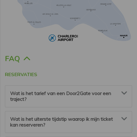
FAQ
RESERVATIES
Wat is het tarief van een Door2Gate voor een
traject?
De prijs is afhankelijk van het gevraagde transport. Op
Wat is het uiterste tijdstip waarop ik mijn ticket
onze website kunt u berekenen hoeveel het transport
kan reserveren?
zal kosten.