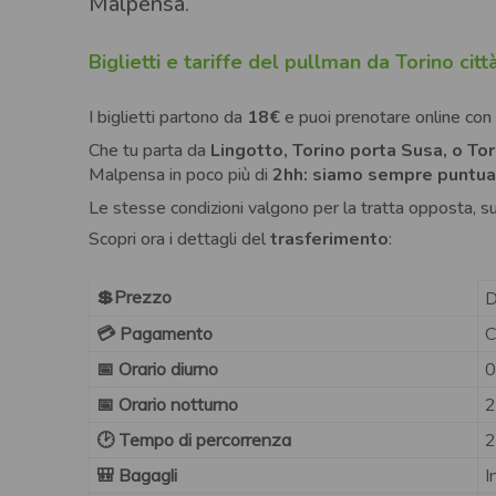
Malpensa.
Biglietti e tariffe del pullman da Torino ci
I biglietti partono da
18€
e puoi prenotare online con
Che tu parta da
Lingotto, Torino porta Susa, o Tor
Malpensa in poco più di
2hh: siamo sempre puntual
Le stesse condizioni valgono per la tratta opposta, s
Scopri ora i dettagli del
trasferimento
:
💲Prezzo
D
💳 Pagamento
C
📅 Orario diurno
0
📅 Orario notturno
2
🕑 Tempo di percorrenza
2
🎒 Bagagli
I