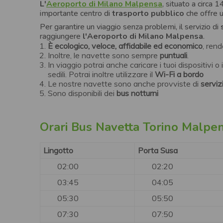
L'
Aeroporto di Milano Malpensa
, situato a circa 
importante centro di
trasporto pubblico
che offre un
Per garantire un viaggio senza problemi, il servizio di
raggiungere
l'Aeroporto di
Milano Malpensa
.
È ecologico, veloce, affidabile ed economico
, rend
Inoltre, le navette sono sempre
puntuali
.
In viaggio potrai anche caricare i tuoi dispositivi o i
sedili. Potrai inoltre utilizzare il
Wi-Fi a bordo
Le nostre navette sono anche provviste di
servizi
Sono disponibili dei
bus notturni
Orari Bus Navetta Torino Malpe
Lingotto
Porta Susa
02:00
02:20
03:45
04:05
05:30
05:50
07:30
07:50