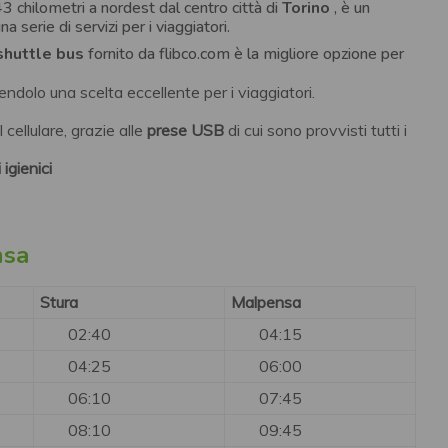
143 chilometri a nordest dal centro città di
Torino
, è un
a serie di servizi per i viaggiatori.
shuttle bus
fornito da flibco.com è la migliore opzione per
endolo una scelta eccellente per i viaggiatori.
l cellulare, grazie alle
prese USB
di cui sono provvisti tutti i
 igienici
nsa
Stura
Malpensa
02:40
04:15
04:25
06:00
06:10
07:45
08:10
09:45