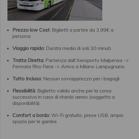
Tuttavia,
con un piccolo supplemento è
possibile richiedere di portare più bagagli.
Prezzo low Cost
: Biglietti a partire da 3,99€ a
persona.
Viaggio rapido:
Durata media di soli 30 minuti.
Tratta Diretta:
Partenza dall'Aeroporto Malpensa ->
Fermata Rho Fiera -> Arrivo a Milano Lampugnano.
Tutto Incluso:
Nessun sovrapprezzo per i bagagli.
Flessibilità
: Biglietto valido anche per la corsa
successiva in caso di ritardo aereo (soggetto a
disponibilità).
Comfort a bordo:
Wi-Fi gratuito, prese USB, ampio
spazio per le gambe