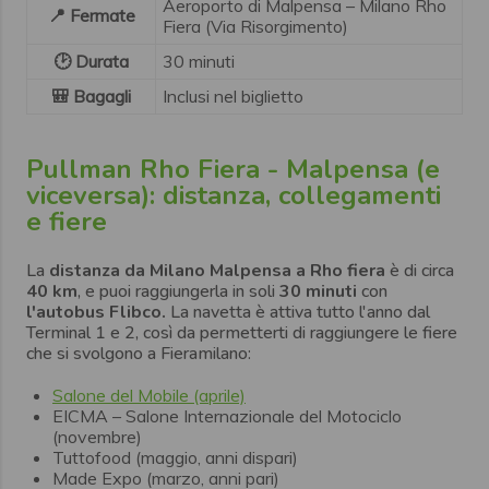
Aeroporto di Malpensa – Milano Rho
📍 Fermate
Fiera (Via Risorgimento)
🕑 Durata
30 minuti
🎒 Bagagli
Inclusi nel biglietto
Pullman Rho Fiera - Malpensa (e
viceversa): distanza, collegamenti
e fiere
La
distanza da Milano Malpensa a Rho fiera
è di circa
40 km
, e puoi raggiungerla in soli
30 minuti
con
l'autobus Flibco.
La navetta è attiva tutto l'anno dal
Terminal 1 e 2, così da permetterti di raggiungere le fiere
che si svolgono a Fieramilano:
Salone del Mobile (aprile)
EICMA – Salone Internazionale del Motociclo
(novembre)
Tuttofood (maggio, anni dispari)
Made Expo (marzo, anni pari)