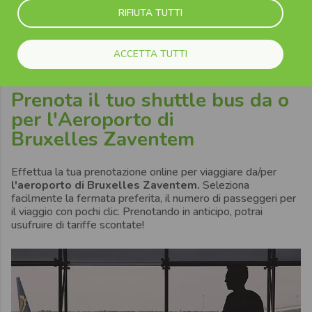
RIFIUTA TUTTI
Aeroporto Zaventem - Aeroporto Charleroi
Scopri di più
ACCETTA TUTTI
Prenota il tuo shuttle bus da o
per l'Aeroporto di
Bruxelles Zaventem
Effettua la tua prenotazione online per viaggiare da/per
l'aeroporto di Bruxelles Zaventem.
Seleziona
facilmente la fermata preferita, il numero di passeggeri per
il viaggio con pochi clic. Prenotando in anticipo, potrai
usufruire di tariffe scontate!