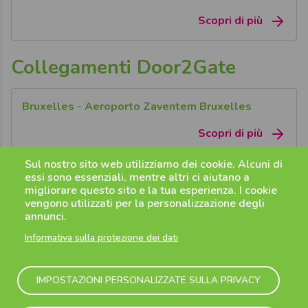
Scopri di più
Collegamenti Door2Gate
Bruxelles - Aeroporto Zaventem Bruxelles
Scopri di più
Sul nostro sito web utilizziamo dei cookie. Alcuni di
essi sono essenziali, mentre altri ci aiutano a
Lovanio - Aeroporto Zaventem Bruxelles
migliorare questo sito e la tua esperienza. I cookie
vengono utilizzati per la personalizzazione degli
Scopri di più
annunci.
Informativa sulla protezione dei dati
Namur - Aeroporto Zaventem Bruxelles
Scopri di più
IMPOSTAZIONI PERSONALIZZATE SULLA PRIVACY