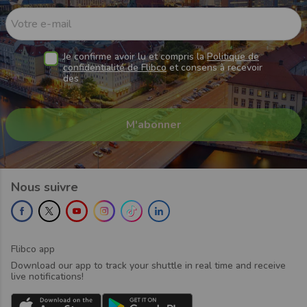
Votre e-mail
Je confirme avoir lu et compris la
Politique de
confidentialité de Flibco
et consens à recevoir
des
Nous suivre
Flibco app
Download our app to track your shuttle in real time and receive
live notifications!