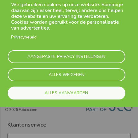
We gebruiken cookies op onze website. Sommige
daarvan zijn essentieel, terwijl andere ons helpen
deze website en uw ervaring te verbeteren.
Cookies worden gebruikt voor de personalisatie
van advertenties.
Volg ons
Privacybeleid
AANGEPASTE PRIVACY-INSTELLINGEN
Flibco-app
Download onze mobiele app om je shuttle in realtime op te
volgen en live meldingen te ontvangen!
ALLES WEIGEREN
ALLES AANVAARDEN
©
2026
Flibco.com
Klantenservice