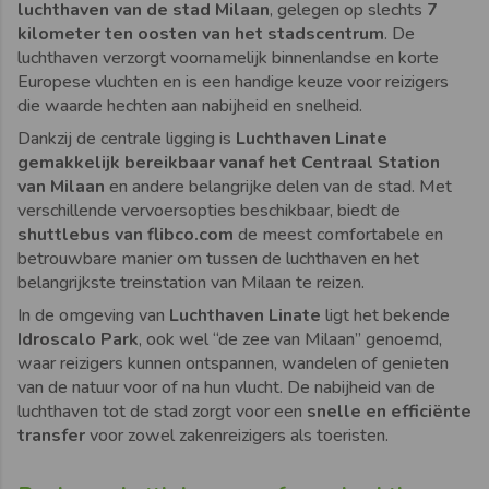
luchthaven van de stad Milaan
, gelegen op slechts
7
kilometer ten oosten van het stadscentrum
. De
luchthaven verzorgt voornamelijk binnenlandse en korte
Europese vluchten en is een handige keuze voor reizigers
die waarde hechten aan nabijheid en snelheid.
Dankzij de centrale ligging is
Luchthaven Linate
gemakkelijk bereikbaar vanaf het Centraal Station
van Milaan
en andere belangrijke delen van de stad. Met
verschillende vervoersopties beschikbaar, biedt de
shuttlebus van flibco.com
de meest comfortabele en
betrouwbare manier om tussen de luchthaven en het
belangrijkste treinstation van Milaan te reizen.
In de omgeving van
Luchthaven Linate
ligt het bekende
Idroscalo Park
, ook wel “de zee van Milaan” genoemd,
waar reizigers kunnen ontspannen, wandelen of genieten
van de natuur voor of na hun vlucht. De nabijheid van de
luchthaven tot de stad zorgt voor een
snelle en efficiënte
transfer
voor zowel zakenreizigers als toeristen.