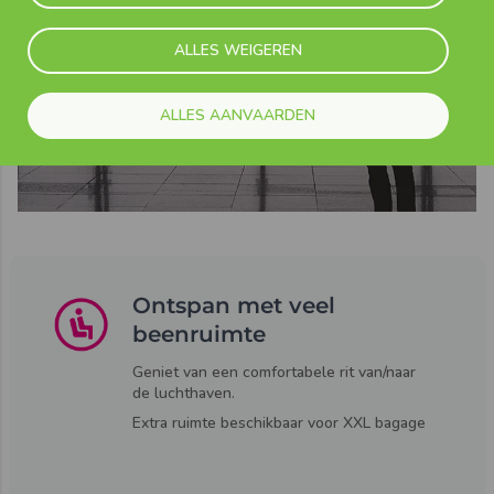
ALLES WEIGEREN
ALLES AANVAARDEN
Ontspan met veel
beenruimte
Geniet van een comfortabele rit van/naar
de luchthaven.
Extra ruimte beschikbaar voor XXL bagage