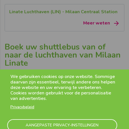
Linate Luchthaven (LIN) - Milaan Centraal Station
Meer weten
Boek uw shuttlebus van of
naar de luchthaven van Milaan
Linate
We gebruiken cookies op onze website. Sommige
Maak uw online ticketreservering voor reizen
naar/van de
daarvan zijn essentieel, terwijl andere ons helpen
luchthaven van Milaan
Linate
.
Selecteer eenvoudig uw
deze website en uw ervaring te verbeteren.
gewenste halte, aantal passagiers voor de reis met slechts
Cookies worden gebruikt voor de personalisatie
een paar klikken. Door vooraf te boeken, kunt u profiteren
van advertenties.
van gereduceerde tarieven!
Privacybeleid
AANGEPASTE PRIVACY-INSTELLINGEN