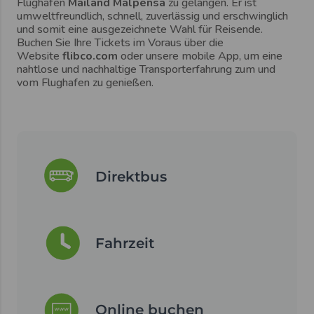
Flughafen
Mailand Malpensa
zu gelangen. Er ist
Maximales Gewicht: 25 kg
umweltfreundlich, schnell, zuverlässig und erschwinglich
Gegen einen kleinen Aufpreis können Sie jedoch
und somit eine ausgezeichnete Wahl für Reisende.
mehr Gepäck mitnehmen.
Buchen Sie Ihre Tickets im Voraus über die
Website
flibco.com
oder unsere mobile App, um eine
nahtlose und nachhaltige Transporterfahrung zum und
vom Flughafen zu genießen.
Direktbus
Fahrzeit
Online buchen