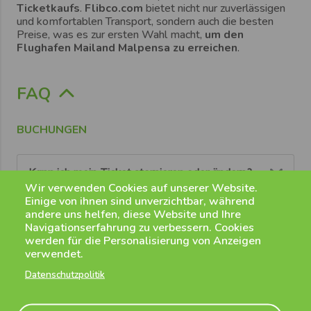
Ticketkaufs
.
Flibco.com
bietet nicht nur zuverlässigen
und komfortablen Transport, sondern auch die besten
Preise, was es zur ersten Wahl macht,
um den
Flughafen Mailand Malpensa zu erreichen
.
FAQ
BUCHUNGEN
Kann ich mein Ticket stornieren oder ändern?
Wir verwenden Cookies auf unserer Website.
Einige von ihnen sind unverzichtbar, während
Sie können Ihre Buchung bis zu 1 Tag vor Abreise
andere uns helfen, diese Website und Ihre
Wie viel Zeit muss ich vor dem Abflug/nach der
stornieren oder ändern.
Navigationserfahrung zu verbessern. Cookies
Landung meines Flugzeugs einplanen?
werden für die Personalisierung von Anzeigen
verwendet.
Für Benutzer eines flibco.com-Kontos:
Logge
Fahrt zum Flughafen:
Dich dazu mit deiner E-Mail und Passwort in deinem
Datenschutzpolitik
Was mache ich, wenn ich meinen Shuttlebus
Konto ein, gehe zum Abschnitt "Geplante Reisen"
Sie sollten genügend Zeit einplanen, damit Sie bei
verpasse oder mein Flug verspätet ist?
und storniere die entsprechende Buchung. Die
Ihrem Eintreffen am Check-in nicht vor
Kosten der Buchung werden deinem Flibco-Konto