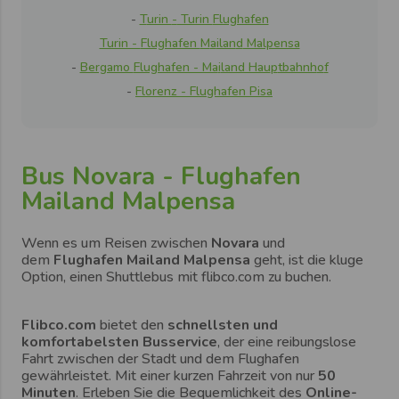
-
T
urin
-
Turin
Flughafen
Turin -
Flughafen
M
a
ilan
d
Malpensa
-
Bergamo
Flughafen - Ma
i
land Hau
p
tbahnh
o
f
-
Florenz - Flughafen Pisa
Bus Novara - Flughafen
Mailand Malpensa
Wenn es um Reisen zwischen
Novara
und
dem
Flughafen Mailand Malpensa
geht, ist die kluge
Option, einen Shuttlebus mit flibco.com zu buchen.
Flibco.com
bietet den
schnellsten und
komfortabelsten Busservice
, der eine reibungslose
Fahrt zwischen der Stadt und dem Flughafen
gewährleistet. Mit einer kurzen Fahrzeit von nur
50
Minuten
. Erleben Sie die Bequemlichkeit des
Online-