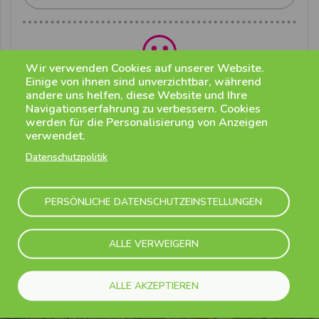
Wir verwenden Cookies auf unserer Website.
Einige von ihnen sind unverzichtbar, während
Genieße Deine Ankunft am Flughafen
andere uns helfen, diese Website und Ihre
Navigationserfahrung zu verbessern. Cookies
Fühle Dich wie ein VIP
werden für die Personalisierung von Anzeigen
verwendet.
Weiterlesen
Datenschutzpolitik
PERSÖNLICHE DATENSCHUTZEINSTELLUNGEN
Newsletter
ALLE VERWEIGERN
Mit unserem monatlichen Newsletter verpassen Sie kein
ALLE AKZEPTIEREN
Sonderangebot mehr und erfahren als erstes von unseren
attraktiven Neuheiten – melden Sie sich an!