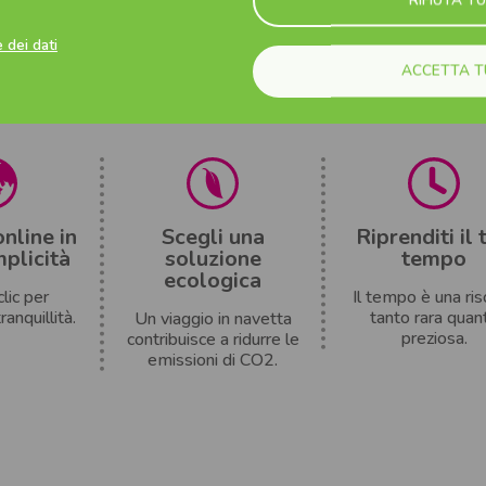
o spirito
Scegli la fermata
Resta in cont
 dei dati
gambe)
più vicina
7 giorni su 
ACCETTA T
ra per i
Posizioni strategiche.
Contatta il nost
 XXL.
servizio clienti
nline in
Scegli una
Riprenditi il 
mplicità
soluzione
tempo
ecologica
lic per
Il tempo è una ris
ranquillità.
tanto rara quan
Un viaggio in navetta
preziosa.
contribuisce a ridurre le
emissioni di CO2.