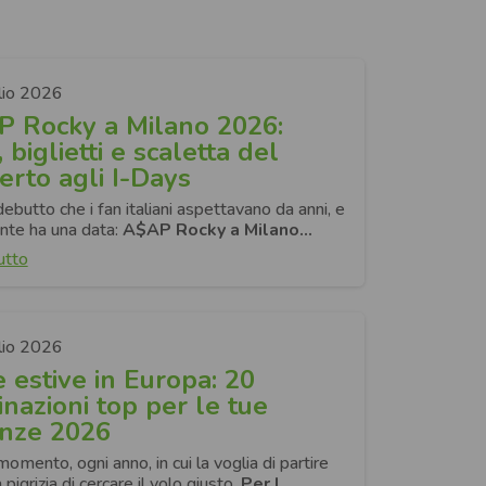
lio 2026
 Rocky a Milano 2026:
 biglietti e scaletta del
erto agli I-Days
debutto che i fan italiani aspettavano da anni, e
nte ha una data:
A$AP Rocky a Milano…
utto
lio 2026
 estive in Europa: 20
inazioni top per le tue
nze 2026
momento, ogni anno, in cui la voglia di partire
 pigrizia di cercare il volo giusto.
Per l…