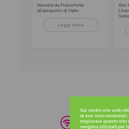
Navetta da Francoforte
Bus 
all'aeroporto di Hahn
l'Ae
Serio
Leggi tutto
Sul nostro sito web uti
di essi sono essenziali,
migliorare questo sito e
vengono utilizzati per 