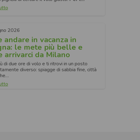
utto
gno 2026
 andare in vacanza in
na: le mete più belle e
 arrivarci da Milano
 di due ore di volo e ti ritrovi in un posto
amente diverso: spiagge di sabbia fine, città
che…
utto