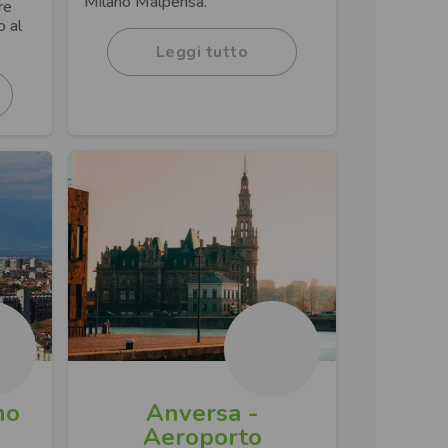
Milano Malpensa.
re
o al
Leggi tutto
no
Anversa -
Aeroporto