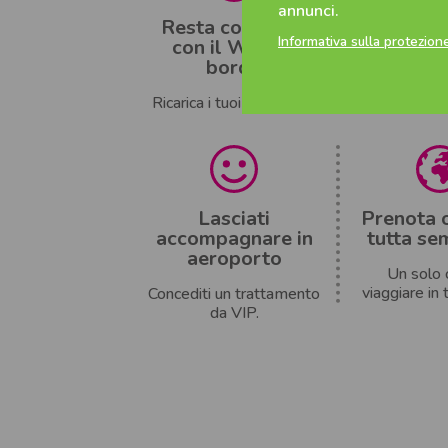
annunci.
Resta connesso
Rilassa l
Informativa sulla protezione
con il Wi-Fi a
(e le 
bordo
Spazio ext
bagagli
Ricarica i tuoi dispositivi.
Lasciati
Prenota o
accompagnare in
tutta se
aeroporto
Un solo c
viaggiare in t
Concediti un trattamento
da VIP.