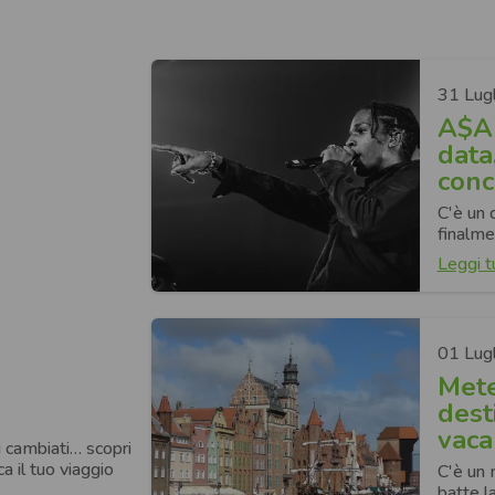
31 Lug
A$AP
data,
conc
C'è un 
finalme
Leggi t
01 Lug
Mete
dest
vaca
 cambiati… scopri
ca il tuo viaggio
C'è un 
batte la