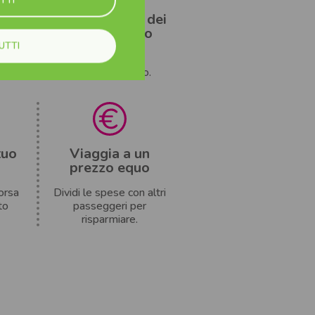
atto
Segui gli orari dei
7
voli in tempo
reale
UTTI
ro
.
Mai più in ritardo.
tuo
Viaggia a un
prezzo equo
orsa
Dividi le spese con altri
to
passeggeri per
risparmiare.