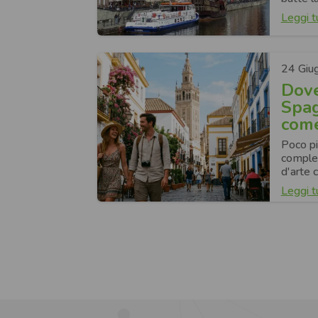
Leggi t
24 Giu
Dove
Spag
come
Poco più
complet
d'arte 
Leggi t