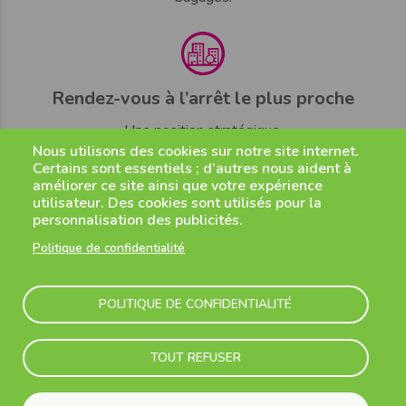
Rendez-vous à l’arrêt le plus proche
Une position stratégique.
Nous utilisons des cookies sur notre site internet.
Certains sont essentiels ; d’autres nous aident à
améliorer ce site ainsi que votre expérience
utilisateur. Des cookies sont utilisés pour la
personnalisation des publicités.
Restez en contact 7 jours sur 7
Politique de confidentialité
Contactez notre service client.
POLITIQUE DE CONFIDENTIALITÉ
TOUT REFUSER
Des horaires adaptés à vos vols
Arrivez à l’heure à toute heure.