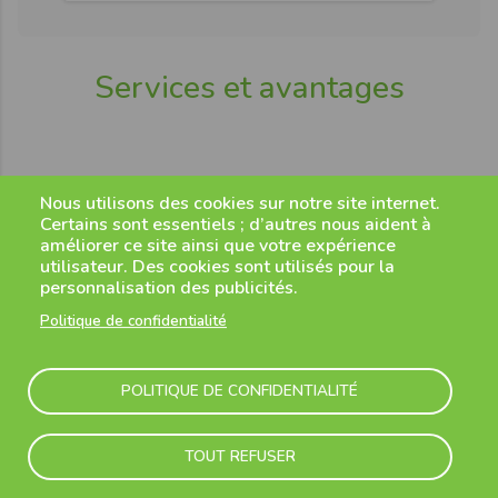
Services et avantages
Nous utilisons des cookies sur notre site internet.
Certains sont essentiels ; d’autres nous aident à
améliorer ce site ainsi que votre expérience
utilisateur. Des cookies sont utilisés pour la
Restez connecté avec le Wi-Fi à bord
personnalisation des publicités.
Rechargez votre téléphone.
Politique de confidentialité
POLITIQUE DE CONFIDENTIALITÉ
Un bel espace pour vos jambes
TOUT REFUSER
De la place supplémentaire disponible pour les gros
bagages.